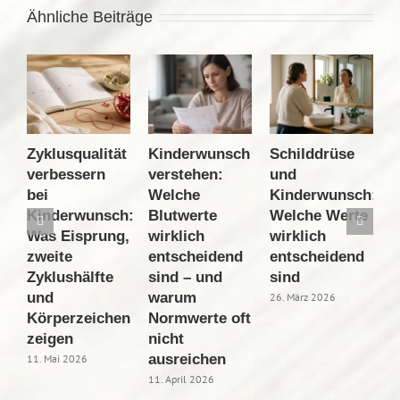
Ähnliche Beiträge
Zyklusqualität
Kinderwunsch
Schilddrüse
A
verbessern
verstehen:
und
K
bei
Welche
Kinderwunsch:
B
Kinderwunsch:
Blutwerte
Welche Werte
W
Was Eisprung,
wirklich
wirklich
w
zweite
entscheidend
entscheidend
z
Zyklushälfte
sind – und
sind
1
und
warum
26. März 2026
Körperzeichen
Normwerte oft
zeigen
nicht
ausreichen
11. Mai 2026
11. April 2026