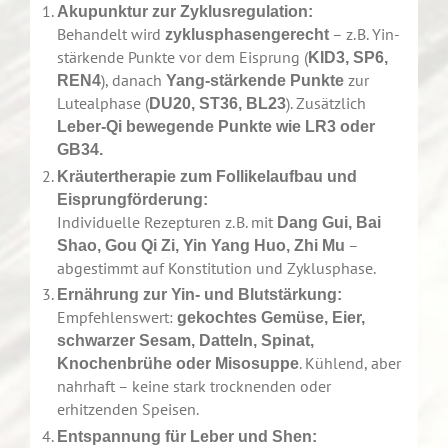
Akupunktur zur Zyklusregulation:
Behandelt wird
– z. B. Yin-
zyklusphasengerecht
stärkende Punkte vor dem Eisprung (
KID3, SP6,
), danach
zur
REN4
Yang-stärkende Punkte
Lutealphase (
). Zusätzlich
DU20, ST36, BL23
Leber-Qi bewegende Punkte wie LR3 oder
GB34.
Kräutertherapie zum Follikelaufbau und
Eisprungförderung:
Individuelle Rezepturen z. B. mit
Dang Gui, Bai
–
Shao, Gou Qi Zi, Yin Yang Huo, Zhi Mu
abgestimmt auf Konstitution und Zyklusphase.
Ernährung zur Yin- und Blutstärkung:
Empfehlenswert:
gekochtes Gemüse, Eier,
schwarzer Sesam, Datteln, Spinat,
. Kühlend, aber
Knochenbrühe oder Misosuppe
nahrhaft – keine stark trocknenden oder
erhitzenden Speisen.
Entspannung für Leber und Shen: