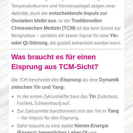
Temperaturkurven und Hormonspiegel zeigen zwar
Aktivität, doch der
entscheidende Impuls zur
In der
Ovulation bleibt aus.
Traditionellen
ist das kein Grund zur
Chinesischen Medizin (TCM)
Resignation – sondern ein klares Signal für eine
Yin-
, die gezielt behandelt werden kann.
oder Qi-Störung
Was braucht es für einen
Eisprung aus TCM-Sicht?
Die TCM beschreibt den
als eine
Eisprung
Dynamik
:
zwischen Yin und Yang
In der ersten Zyklushälfte baut das
(Substanz,
Yin
Follikel, Schleimhaut) auf.
Zur Zyklusmitte transformiert sich das Yin in
Yang
– der Impuls für den Eisprung.
Dafür braucht es eine starke
Nieren-Energie
,
und
(Essenz)
bewegliches Leber-Qi