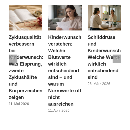
Zyklusqualität
Kinderwunsch
Schilddrüse
A
verbessern
verstehen:
und
K
bei
Welche
Kinderwunsch:
B
Kinderwunsch:
Blutwerte
Welche Werte
W
Was Eisprung,
wirklich
wirklich
w
zweite
entscheidend
entscheidend
z
Zyklushälfte
sind – und
sind
1
und
warum
26. März 2026
Körperzeichen
Normwerte oft
zeigen
nicht
ausreichen
11. Mai 2026
11. April 2026