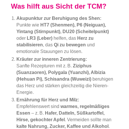
Was hilft aus Sicht der TCM?
Akupunktur zur Beruhigung des Shen:
Punkte wie
HT7 (Shenmen), P6 (Neiguan),
Yintang (Stirnpunkt), DU20 (Scheitelpunkt)
oder
LR3 (Leber)
helfen, das
Herz zu
stabilisieren
, das
Qi zu bewegen
und
emotionale Stauungen zu lösen.
Kräuter zur inneren Zentrierung:
Sanfte Rezepturen mit z. B.
Ziziphus
(Suanzaoren), Polygala (Yuanzhi), Albizia
(Hehuan Pi), Schisandra (Wuweizi)
beruhigen
das Herz und stärken gleichzeitig die Nieren-
Energie.
Ernährung für Herz und Milz:
Empfehlenswert sind
warmes, regelmäßiges
Essen
– z. B.
Hafer, Datteln, Süßkartoffel,
Hirse, gekochter Apfel
. Vermeiden sollte man
kalte Nahrung, Zucker, Kaffee und Alkohol
.