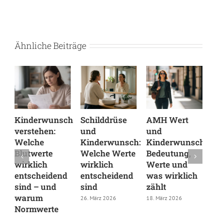
Ähnliche Beiträge
Kinderwunsch
Schilddrüse
AMH Wert
W
verstehen:
und
und
d
Welche
Kinderwunsch:
Kinderwunsch:
n
Blutwerte
Welche Werte
Bedeutung,
e
wirklich
wirklich
Werte und
U
entscheidend
entscheidend
was wirklich
e
sind – und
sind
zählt
E
warum
26. März 2026
18. März 2026
5
Normwerte