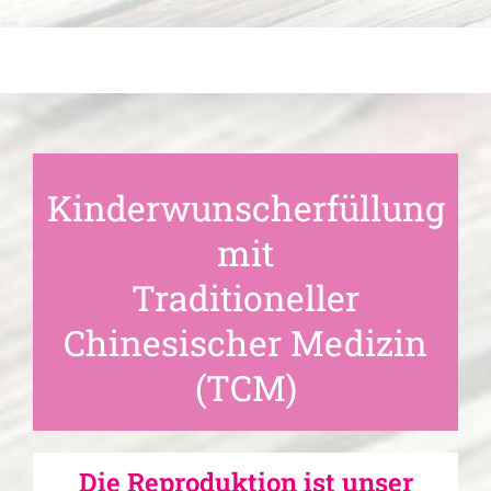
Zum
Inhalt
springen
Kinderwunscherfüllung
mit
Traditioneller
Chinesischer Medizin
(TCM)
Die Reproduktion ist unser