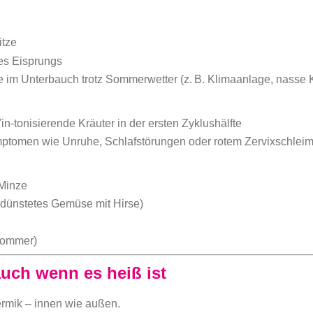
itze
es Eisprungs
e im Unterbauch trotz Sommerwetter (z. B. Klimaanlage, nasse 
n-tonisierende Kräuter in der ersten Zyklushälfte
mptomen wie Unruhe, Schlafstörungen oder rotem Zervixschlei
Minze
gedünstetes Gemüse mit Hirse)
 Sommer)
auch wenn es heiß ist
hermik – innen wie außen.