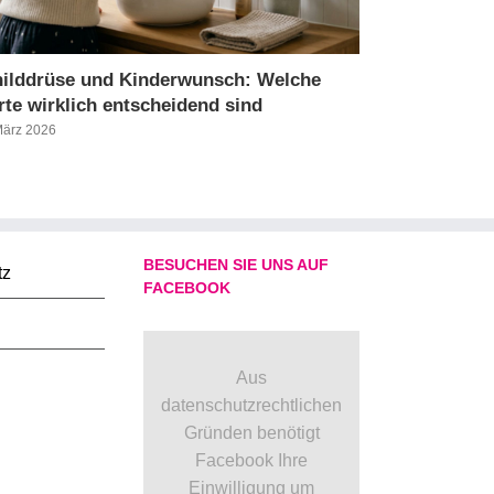
ilddrüse und Kinderwunsch: Welche
AMH Wert un
te wirklich entscheidend sind
Werte und wa
März 2026
18. März 2026
BESUCHEN SIE UNS AUF
tz
FACEBOOK
Aus
datenschutzrechtlichen
Gründen benötigt
Facebook Ihre
Einwilligung um