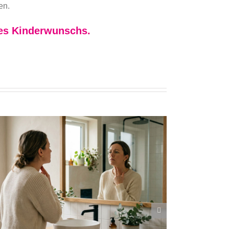
en.
nes Kinderwunschs.