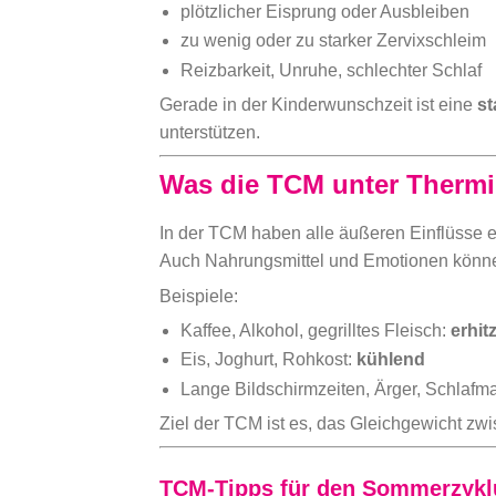
plötzlicher Eisprung oder Ausbleiben
zu wenig oder zu starker Zervixschleim
Reizbarkeit, Unruhe, schlechter Schlaf
Gerade in der Kinderwunschzeit ist eine
st
unterstützen.
Was die TCM unter Thermi
In der TCM haben alle äußeren Einflüsse e
Auch Nahrungsmittel und Emotionen können
Beispiele:
Kaffee, Alkohol, gegrilltes Fleisch:
erhit
Eis, Joghurt, Rohkost:
kühlend
Lange Bildschirmzeiten, Ärger, Schlafm
Ziel der TCM ist es, das Gleichgewicht zw
TCM-Tipps für den Sommerzykl