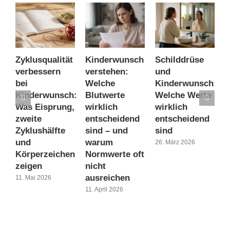
Zyklusqualität
Kinderwunsch
Schilddrüse
A
verbessern
verstehen:
und
K
bei
Welche
Kinderwunsch:
B
Kinderwunsch:
Blutwerte
Welche Werte
W
Was Eisprung,
wirklich
wirklich
w
zweite
entscheidend
entscheidend
z
Zyklushälfte
sind – und
sind
1
und
warum
26. März 2026
Körperzeichen
Normwerte oft
zeigen
nicht
ausreichen
11. Mai 2026
11. April 2026